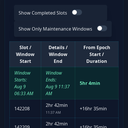
Show Completed Slots
Use switch
Show Only Maintenance Windows
Use switch
Slot /
Details /
From Epoch
Window
Window
Start /
Start
End
Duration
Window
Window
Starts:
Ends:
5hr 4min
Aug 9
Aug 9
11:37
06:33 AM
AM
2hr 42min
142208
+
16hr 35min
11:37 AM
2hr 42min
142209
+
16hr 35min