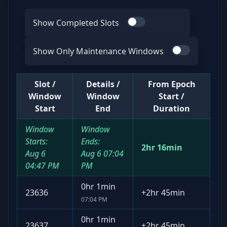
Show Completed Slots
Use switch
Show Only Maintenance Windows
Use switch
Slot /
Details /
From Epoch
Window
Window
Start /
Start
End
Duration
Window
Window
Starts:
Ends:
2hr 16min
Aug 6
Aug 6
07:04
04:47 PM
PM
0hr 1min
23636
+
2hr 45min
07:04 PM
0hr 1min
23637
+
2hr 45min