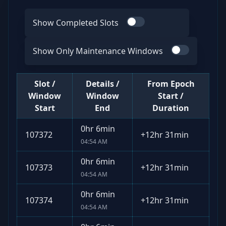
Show Completed Slots
Use switch
Show Only Maintenance Windows
Use switch
Slot /
Details /
From Epoch
Window
Window
Start /
Start
End
Duration
0hr 6min
107372
+
12hr 31min
04:54 AM
0hr 6min
107373
+
12hr 31min
04:54 AM
0hr 6min
107374
+
12hr 31min
04:54 AM